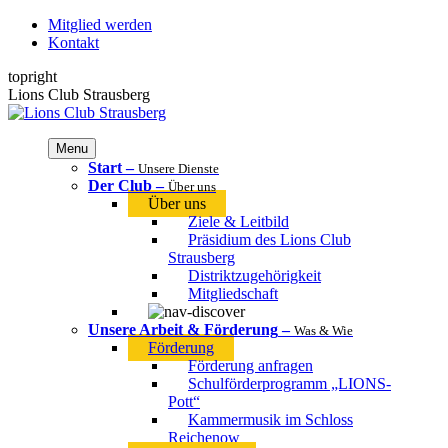
Zum
Mitglied werden
Inhalt
Kontakt
springen
topright
Facebook
Instagram
Lions Club Strausberg
page
page
opens
opens
in
in
Menu
new
new
Start
–
Unsere Dienste
window
window
Der Club
–
Über uns
Über uns
Ziele & Leitbild
Präsidium des Lions Club
Strausberg
Distriktzugehörigkeit
Mitgliedschaft
Unsere Arbeit & Förderung
–
Was & Wie
Förderung
Förderung anfragen
Schulförderprogramm „LIONS-
Pott“
Kammermusik im Schloss
Reichenow