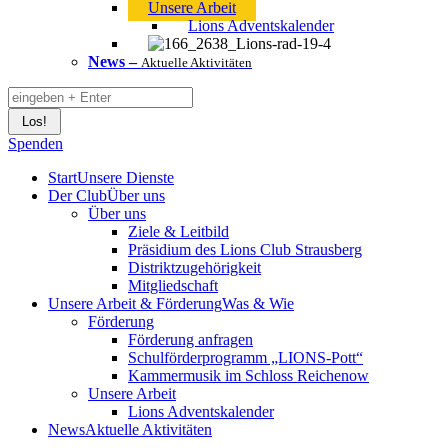
Unsere Arbeit
Lions Adventskalender
News
–
Aktuelle Aktivitäten
Search:
Spenden
Start
Unsere Dienste
Der Club
Über uns
Über uns
Ziele & Leitbild
Präsidium des Lions Club Strausberg
Distriktzugehörigkeit
Mitgliedschaft
Unsere Arbeit & Förderung
Was & Wie
Förderung
Förderung anfragen
Schulförderprogramm „LIONS-Pott“
Kammermusik im Schloss Reichenow
Unsere Arbeit
Lions Adventskalender
News
Aktuelle Aktivitäten