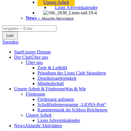
Unsere Arbeit
Lions Adventskalender
News
–
Aktuelle Aktivitäten
Search:
Spenden
Start
Unsere Dienste
Der Club
Über uns
Über uns
Ziele & Leitbild
Präsidium des Lions Club Strausberg
Distriktzugehörigkeit
Mitgliedschaft
Unsere Arbeit & Förderung
Was & Wie
Förderung
Förderung anfragen
Schulförderprogramm „LIONS-Pott“
Kammermusik im Schloss Reichenow
Unsere Arbeit
Lions Adventskalender
News
Aktuelle Aktivitäten