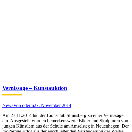
Vernissage – Kunstauktion
News
Von
oderm
27. November 2014
Am 27.11.2014 lud der Lionsclub Strausberg zu einer Vernissage
ein. Ausgestellt wurden bemerkenswerte Bilder und Skulpturen von
jungen Künstlern aus der Schule am Amselsteg in Neuenhagen. Der
großartige Erlös aus der anschließenden Versteigerung der Werke