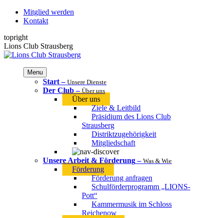
Zum
Mitglied werden
Inhalt
Kontakt
springen
topright
Facebook
Instagram
Lions Club Strausberg
page
page
opens
opens
in
in
Menu
new
new
Start
–
Unsere Dienste
window
window
Der Club
–
Über uns
Über uns
Ziele & Leitbild
Präsidium des Lions Club
Strausberg
Distriktzugehörigkeit
Mitgliedschaft
Unsere Arbeit & Förderung
–
Was & Wie
Förderung
Förderung anfragen
Schulförderprogramm „LIONS-
Pott“
Kammermusik im Schloss
Reichenow