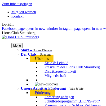
Zum Inhalt springen
Mitglied werden
Kontakt
topright
Facebook page opens in new window
Instagram page opens in new 
Lions Club Strausberg
Menu
Start
–
Unsere Dienste
Der Club
–
Über uns
Über uns
Ziele & Leitbild
Präsidium des Lions Club Strausberg
Distriktzugehörigkeit
Mitgliedschaft
Unsere Arbeit & Förderung
–
Was & Wie
Förderung
Förderung anfragen
Schulförderprogramm „LIONS-Pott“
Kammermusik im Schloss Reichenow