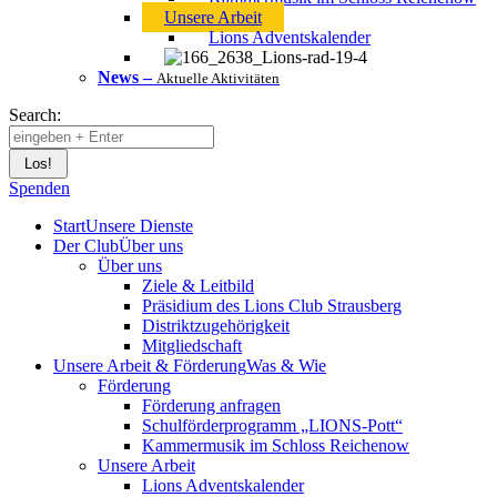
Unsere Arbeit
Lions Adventskalender
News
–
Aktuelle Aktivitäten
Search:
Spenden
Start
Unsere Dienste
Der Club
Über uns
Über uns
Ziele & Leitbild
Präsidium des Lions Club Strausberg
Distriktzugehörigkeit
Mitgliedschaft
Unsere Arbeit & Förderung
Was & Wie
Förderung
Förderung anfragen
Schulförderprogramm „LIONS-Pott“
Kammermusik im Schloss Reichenow
Unsere Arbeit
Lions Adventskalender