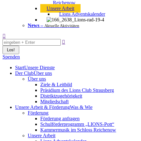
Reichenow
Unsere Arbeit
Lions Adventskalender
News
–
Aktuelle Aktivitäten
Search:
Spenden
Start
Unsere Dienste
Der Club
Über uns
Über uns
Ziele & Leitbild
Präsidium des Lions Club Strausberg
Distriktzugehörigkeit
Mitgliedschaft
Unsere Arbeit & Förderung
Was & Wie
Förderung
Förderung anfragen
Schulförderprogramm „LIONS-Pott“
Kammermusik im Schloss Reichenow
Unsere Arbeit