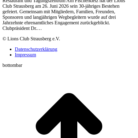
Restaurant und Tagungszentrum Am Fischerkietz hat der Lions
Club Strausberg am 26. Juni 2026 sein 30-jähriges Bestehen
gefeiert. Gemeinsam mit Mitgliedern, Familien, Freunden,
Sponsoren und langjährigen Wegbegleitern wurde auf drei
Jahrzehnte ehrenamtliches Engagement zurückgeblickt.
Clubpräsident Dr.…
© Lions Club Strausberg e.V.
Datenschutzerklärung
Impressum
bottombar
t
T