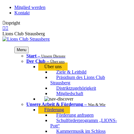
Zum
Mitglied werden
Inhalt
Kontakt
springen
topright
Facebook
Instagram
page
page
Lions Club Strausberg
opens
opens
in
in
new
new
Menu
window
window
Start
–
Unsere Dienste
Der Club
–
Über uns
Über uns
Ziele & Leitbild
Präsidium des Lions Club
Strausberg
Distriktzugehörigkeit
Mitgliedschaft
Unsere Arbeit & Förderung
–
Was & Wie
Förderung
Förderung anfragen
Schulförderprogramm „LIONS-
Pott“
Kammermusik im Schloss